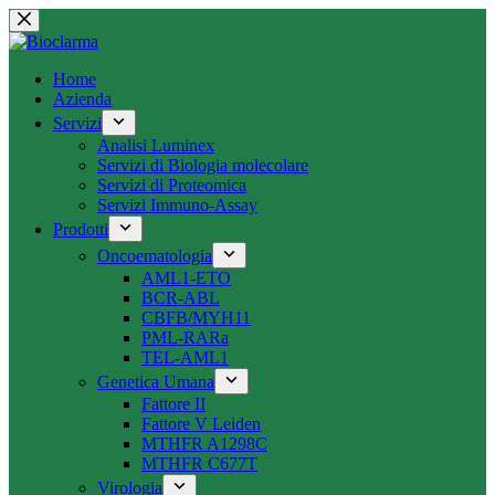
Salta
al
contenuto
Home
Azienda
Servizi
Analisi Luminex
Servizi di Biologia molecolare
Servizi di Proteomica
Servizi Immuno-Assay
Prodotti
Oncoematologia
AML1-ETO
BCR-ABL
CBFB/MYH11
PML-RARa
TEL-AML1
Genetica Umana
Fattore II
Fattore V Leiden
MTHFR A1298C
MTHFR C677T
Virologia