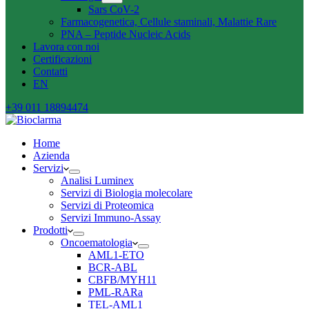
Sars CoV-2
Farmacogenetica, Cellule staminali, Malattie Rare
PNA – Peptide Nucleic Acids
Lavora con noi
Certificazioni
Contatti
EN
+39 011 18894474
Home
Azienda
Servizi
Analisi Luminex
Servizi di Biologia molecolare
Servizi di Proteomica
Servizi Immuno-Assay
Prodotti
Oncoematologia
AML1-ETO
BCR-ABL
CBFB/MYH11
PML-RARa
TEL-AML1