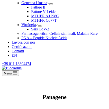
Genetica Umana
Fattore II
Fattore V Leiden
MTHFR A1298C
MTHFR C677T
Virologia
Sars CoV-2
Farmacogenetica, Cellule staminali, Malattie Rare
PNA – Peptide Nucleic Acids
Lavora con noi
Certificazioni
Contatti
EN
+39 011 18894474
Menu
Panagene