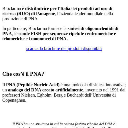
Bioclarma è
distributrice per l’Italia
dei
prodotti ad uso di
ricerca (RUO) di Panagene
, l’azienda leader mondiale nella
produzione di PNA.
In particolare, Bioclarma fornisce la
sintesi di oligonucleotidi di
PNA
, le
sonde FISH per sequenze ripetute centromeriche e
telomeriche
e i
monomeri di PNA.
scarica la brochure dei prodotti disponibili
Che cos’è il PNA?
Il
PNA (Peptide Nucleic Acid)
è una molecola di sintesi innovativa;
un
analogo del DNA creato artificialmente
, inventato nel 1991 dai
professori Nielsen, Egholm, Berg e Buchardt dell’Università di
Copenaghen.
Il PNA ha una struttura in cui la catena fosfato-ribosio del DNA è