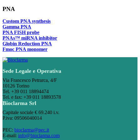
PNA
Custom PNA synthesis
Gamma PNA
PNA FISH probe
PNAs™ miRNA inhibitor
Globin Reduction PNA
Fmoc PNA monomer
Sede Legale e Operativa
Via Francesco Petrarca, 4/F
10126 Torino
Tel. +39 011 18894474
Tel. e fax: +39 011 18893578
Bioclarma Srl
Capitale sociale € 69.240 i.v.
P.iva: 09506040014
PEC:
bioclarma@pec.it
E-mail:
info@bioclarma.com