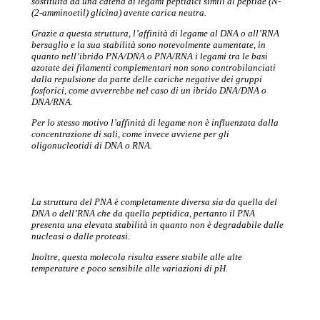
sostituita da una catena di legami peptidici simili al peptide (N-
(2-amminoetil) glicina) avente carica neutra.
Grazie a questa struttura, l’affinità di legame al DNA o all’RNA
bersaglio e la sua stabilità sono notevolmente aumentate, in
quanto nell’ibrido PNA/DNA o PNA/RNA i legami tra le basi
azotate dei filamenti complementari non sono controbilanciati
dalla repulsione da parte delle cariche negative dei gruppi
fosforici, come avverrebbe nel caso di un ibrido DNA/DNA o
DNA/RNA.
Per lo stesso motivo l’affinità di legame non è influenzata dalla
concentrazione di sali, come invece avviene per gli
oligonucleotidi di DNA o RNA.
La struttura del PNA è completamente diversa sia da quella del
DNA o dell’RNA che da quella peptidica, pertanto il PNA
presenta una elevata stabilità in quanto non è degradabile dalle
nucleasi o dalle proteasi.
Inoltre, questa molecola risulta essere stabile alle alte
temperature e poco sensibile alle variazioni di pH.